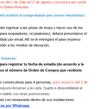
se del 1 de Julio al 17 de agosto y
exclusiva por venta
erro Batea Mahuida.
sted recibirá el comprobante por correo electrónico.
der ingresar a las pistas de esquí y hacer uso de los 
para esquiadores, no peatones), deberá presentarse el 
ido por email. Allí se le entregará el pase impreso 
eder a los medios de elevación.
n Amarras:
 registrar tu fecha de estadía (de acuerdo a la 
ú
os el n
mero de Orden de Compra que recibiste 
para alojarse
es consecutivas para 4 personas,
del 1 de
esayuno Amarras a la carta.
Sujeto a disponibilidad al
mulable con otras promociones.
enta con restaurante dentro de sus instalaciones.
rras por Whatsapp