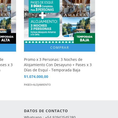
de
Promo x 3 Personas: 3 Noches de
Promo x
ses x 3
Alojamiento Con Desayuno + Pases x 3
Alojami
a
Días de Esquí - Temporada Baja
Días de 
$1.074.000,00
$936.00
PASES+ALOJAMIENTO
PASES+ALO
DATOS DE CONTACTO
Whatsapp : +54 92942545280